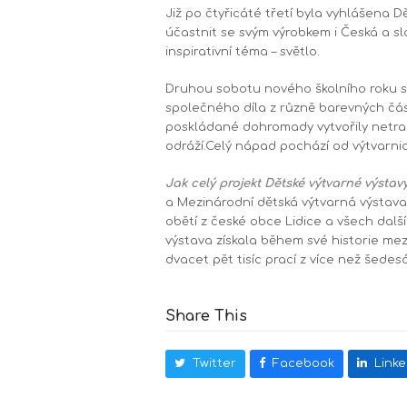
Již po čtyřicáté třetí byla vyhlášena 
účastnit se svým výrobkem i Česká a sl
inspirativní téma – světlo.
Druhou sobotu nového školního roku st
společného díla z různě barevných čás
poskládané dohromady vytvořily netradi
odráží.Celý nápad pochází od výtvarnic
Jak celý projekt Dětské výtvarné výstavy
a Mezinárodní dětská výtvarná výstava
obětí z české obce Lidice a všech další
výstava získala během své historie mez
dvacet pět tisíc prací z více než šedes
Share This
Twitter
Facebook
Linke