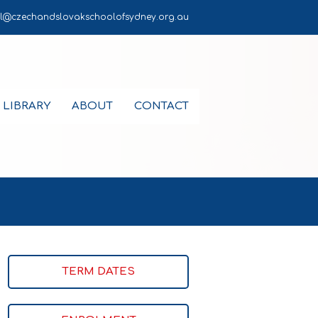
l@czechandslovakschoolofsydney.org.au
LIBRARY
ABOUT
CONTACT
TERM DATES