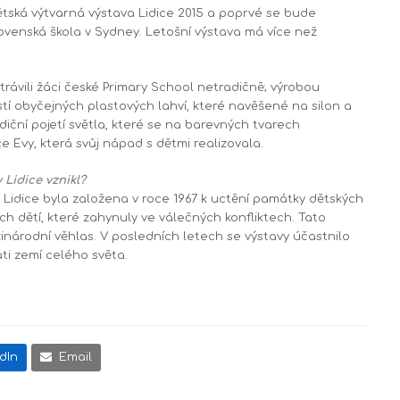
Dětská výtvarná výstava Lidice 2015 a poprvé se bude
ovenská škola v Sydney. Letošní výstava má více než
rávili žáci české Primary School netradičně; výrobou
tí obyčejných plastových lahví, které navěšené na silon a
ční pojetí světla, které se na barevných tvarech
e Evy, která svůj nápad s dětmi realizovala.
 Lidice vznikl?
 Lidice byla založena v roce 1967 k uctění památky dětských
ch dětí, které zahynuly ve válečných konfliktech. Tato
inárodní věhlas. V posledních letech se výstavy účastnilo
áti zemí celého světa.
dIn
Email