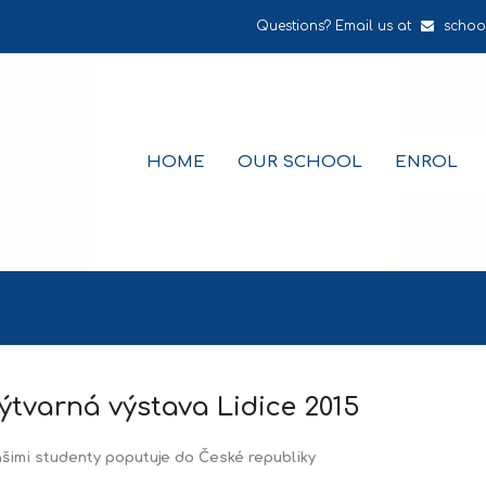
Questions? Email us at
schoo
HOME
OUR SCHOOL
ENROL
ýtvarná výstava Lidice 2015
ašimi studenty poputuje do České republiky