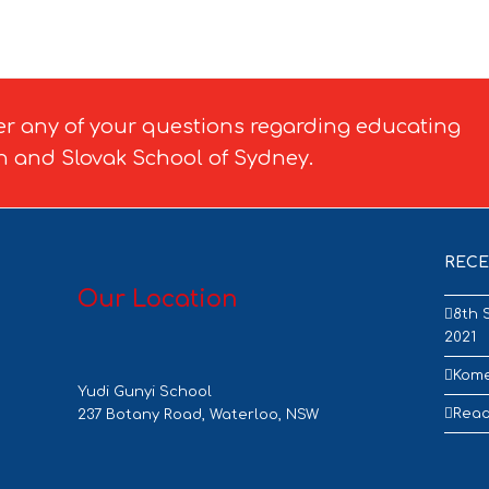
er any of your questions regarding educating
h and Slovak School of Sydney.
RECE
Our Location
8th 
2021
Kome
Yudi Gunyi School
Read
237 Botany Road, Waterloo, NSW