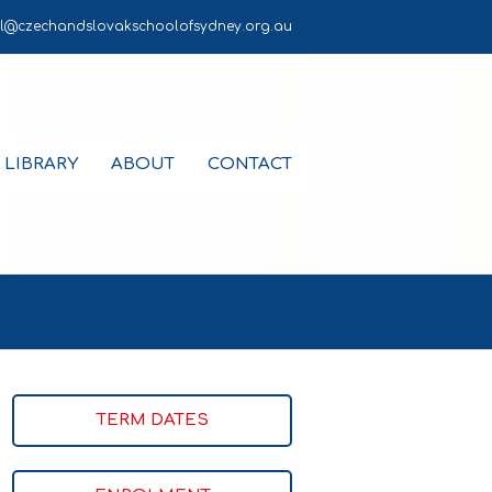
l@czechandslovakschoolofsydney.org.au
LIBRARY
ABOUT
CONTACT
TERM DATES