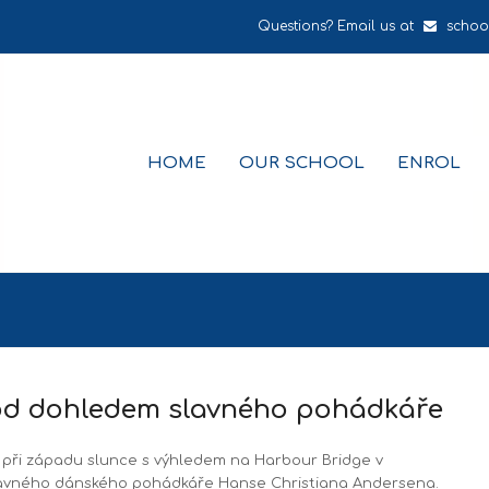
Questions? Email us at
schoo
HOME
OUR SCHOOL
ENROL
d dohledem slavného pohádkáře
i při západu slunce s výhledem na Harbour Bridge v
 slavného dánského pohádkáře Hanse Christiana Andersena.