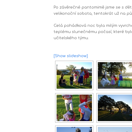
Po závěrečné pantomimě jsme se s dětmi
velikonoční sobota, tentokrát už na půd
Celá pohádková noc byla milým vyvrch
teplému slunečnému počasí, které bylo
učitelského týmu.
[Show slideshow]