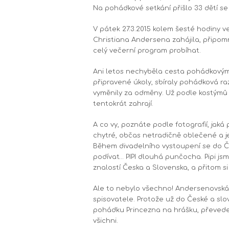
Na pohádkové setkání přišlo 33 dětí se 
V pátek 27.3.2015 kolem šesté hodiny 
Christiana Andersena zahájila, připomn
celý večerní program probíhat.
Ani letos nechyběla cesta pohádkovým l
připravené úkoly, sbíraly pohádková r
vyměnily za odměny. Už podle kostýmů 
tentokrát zahrají.
A co vy, poznáte podle fotografií, jak
chytré, občas netradičně oblečené a je
Během divadelního vystoupení se do Če
podívat… PIPI dlouhá punčocha. Pipi jsm
znalostí Česka a Slovenska, a přitom si
Ale to nebylo všechno! Andersenovská
spisovatele. Protože už do České a slov
pohádku Princezna na hrášku, převede
všichni.