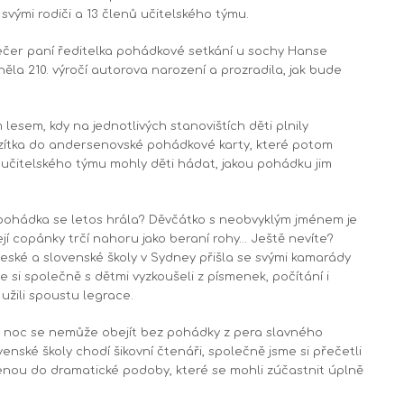
svými rodiči a 13 členů učitelského týmu.
večer paní ředitelka pohádkové setkání u sochy Hanse
ěla 210. výročí autorova narození a prozradila, jak bude
esem, kdy na jednotlivých stanovištích děti plnily
azítka do andersenovské pohádkové karty, které potom
učitelského týmu mohly děti hádat, jakou pohádku jim
á pohádka se letos hrála? Děvčátko s neobvyklým jménem je
jí copánky trčí nahoru jako beraní rohy… Ještě nevíte?
ské a slovenské školy v Sydney přišla se svými kamarády
e si společně s dětmi vyzkoušeli z písmenek, počítání i
 užili spoustu legrace.
 noc se nemůže obejít bez pohádky z pera slavného
enské školy chodí šikovní čtenáři, společně jsme si přečetli
nou do dramatické podoby, které se mohli zúčastnit úplně