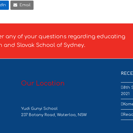
dIn
Email
er any of your questions regarding educating
h and Slovak School of Sydney.
RECE
Our Location
8th 
2021
Kome
Yudi Gunyi School
Read
237 Botany Road, Waterloo, NSW