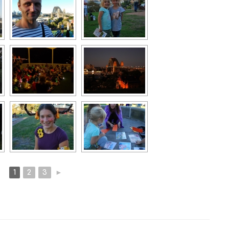
1
2
3
►